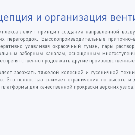
цепция и организация вен
мплекса лежит принцип создания направленной возд
ких перегородок. Высокопроизводительные приточн
перативно улавливая окрасочный туман, пары раство
апольным заборным каналам, оснащенным многоступен
 беспрепятственно продолжать другие производственные
оляет заезжать тяжелой колесной и гусеничной техн
. Это полностью снимает ограничения по высоте и 
платформы для качественной прокраски верхних узлов,